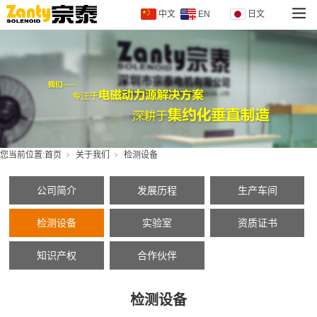
中文
EN
日文
您当前位置:
首页
关于我们
检测设备
公司简介
发展历程
生产车间
检测设备
实验室
资质证书
知识产权
合作伙伴
检测设备