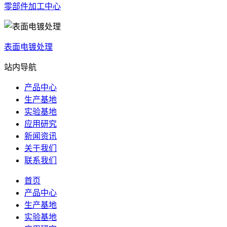
零部件加工中心
表面电镀处理
站内导航
产品中心
生产基地
实验基地
应用研究
新闻资讯
关于我们
联系我们
首页
产品中心
生产基地
实验基地