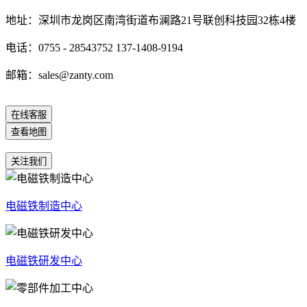
地址：深圳市龙岗区南湾街道布澜路21号联创科技园32栋4楼
电话：0755 - 28543752 137-1408-9194
邮箱：sales@zanty.com
电磁铁制造中心
电磁铁研发中心