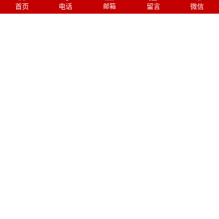
首页
电话
邮箱
留言
微信
向旋转电磁铁、双向旋转电磁铁、气体电磁阀、液体电磁阀、比例
阀、音圈电机和电磁离合器等，是国家高新技术企业和深圳市“专精特
新”中小企业，拥有100多项电磁铁国家专利和国际专利，设有研发中
心、CNC五轴加工中心、数控机加中心、五金冲压中心、模具治具加
工中心、注塑成型中心、线圈绕线中心、表面电镀处理中心和装配中
心。
联系我们
地址：深圳市龙岗区南湾街道布澜路21号联创科技园32栋4楼
电话：0755 - 28543752 137-1408-9194
邮箱：sales@zanty.com