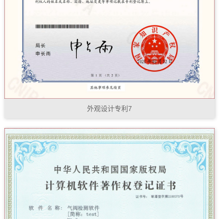
外观设计专利7