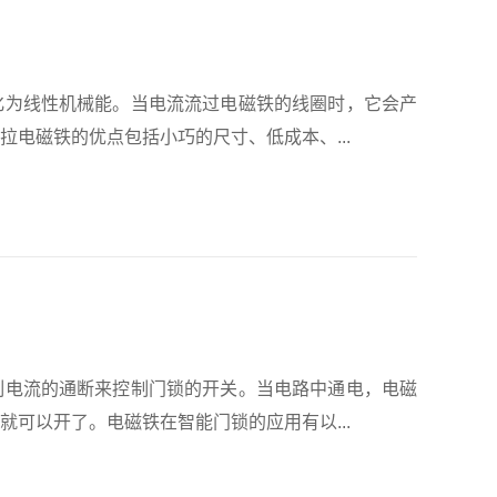
化为线性机械能。当电流流过电磁铁的线圈时，它会产
电磁铁的优点包括小巧的尺寸、低成本、...
制电流的通断来控制门锁的开关。当电路中通电，电磁
可以开了。电磁铁在智能门锁的应用有以...