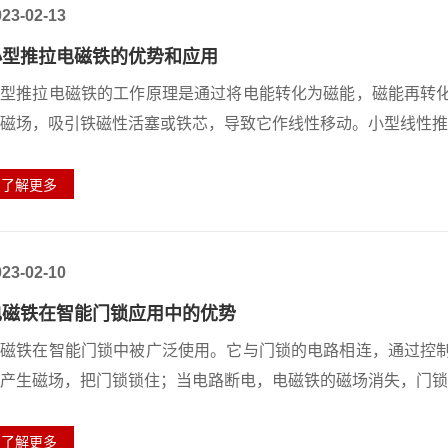
023-02-13
小型推拉电磁铁的优势和应用
小型推拉电磁铁的工作原理是通过将电能转化为磁能，磁能再转
磁场，吸引铁磁性活塞或铁芯，导致它作线性移动。小型线性推拉
023-02-10
电磁铁在智能门锁应用中的优势
电磁铁在智能门锁中被广泛使用。它与门锁的电路相连，通过控
产生磁场，把门锁锁住；当电路断电，电磁铁的磁场消失，门锁就