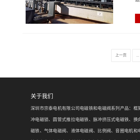
上一页
...
关于我们
深圳市宗泰电机有限公司电磁铁和电磁阀系列产品：框
冲电磁锁、圆管式推拉电磁铁、脉冲挤压式电磁铁、换
磁铁、气体电磁阀、液体电磁阀、比例阀、音圈电机和