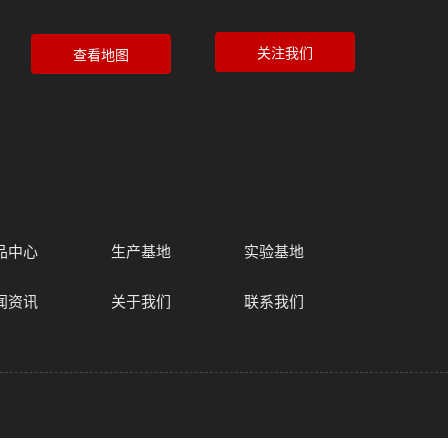
品中心
生产基地
实验基地
闻资讯
关于我们
联系我们