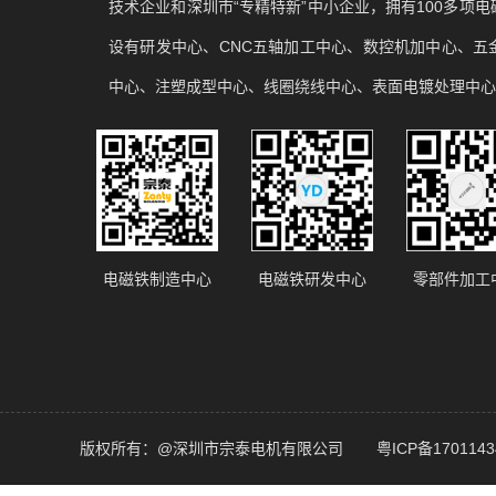
技术企业和深圳市“专精特新”中小企业，拥有100多项
设有研发中心、CNC五轴加工中心、数控机加中心、五
中心、注塑成型中心、线圈绕线中心、表面电镀处理中心
电磁铁制造中心
电磁铁研发中心
零部件加工
版权所有：@深圳市宗泰电机有限公司
粤ICP备170114