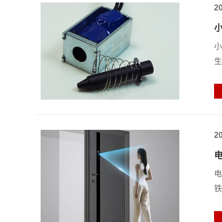
2
生
2
铁