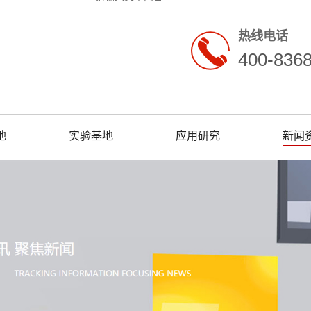
热线电话
400-836
地
实验基地
应用研究
新闻