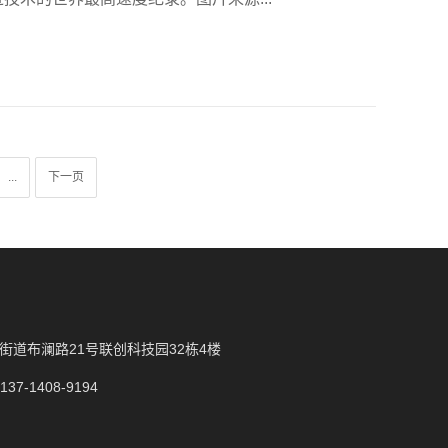
...
下一页
街道布澜路21号联创科技园32栋4楼
137-1408-9194