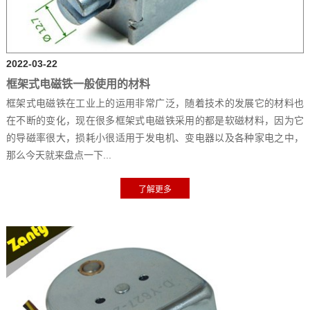
2022-03-22
框架式电磁铁一般使用的材料
框架式电磁铁在工业上的运用非常广泛，随着技术的发展它的材料也
在不断的变化，现在很多框架式电磁铁采用的都是软磁材料，因为它
的导磁率很大，损耗小很适用于发电机、变电器以及各种家电之中，
那么今天就来盘点一下...