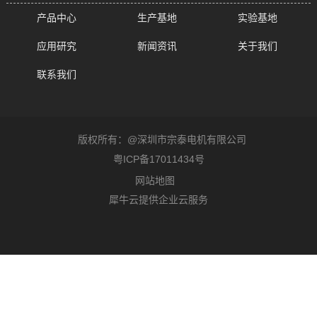
产品中心
生产基地
实验基地
应用研究
新闻资讯
关于我们
联系我们
版权所有：@深圳市宗泰电机有限公司
粤ICP备17011434号
网站地图
犀牛云提供企业云服务