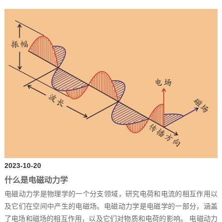
2023-10-20
什么是电磁动力学
电磁动力学是物理学的一个分支领域，研究电荷和电流的相互作用以
及它们在空间中产生的电磁场。电磁动力学是电磁学的一部分，涵盖
了电场和磁场的相互作用，以及它们对物质和电荷的影响。 电磁动力