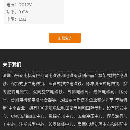
电压：DC12V
功率：9.6W
电阻：15Ω
电流：0.8A
排气速度：≥50LPM
介质：氧气 空气
工作循环：100%连续通电
关于我们
深圳市宗泰电机有限公司电磁铁和电磁阀系列产品：框架式推拉电磁
铁、保持式脉冲电磁锁、圆管式推拉电磁铁、脉冲挤压式电磁铁、换
向旋转电磁铁、双向旋转电磁铁、气体电磁阀、液体电磁阀、比例
阀、音圈电机和电磁离合器等，是国家高新技术企业和深圳市“专精特
新”中小企业，拥有100多项电磁铁国家专利和国际专利，设有研发中
心、CNC五轴加工中心、数控机加中心、五金冲压中心、模具治具加
工中心、注塑成型中心、线圈绕线中心、表面电镀处理中心和装配中