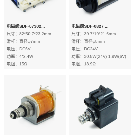
电磁阀SDF-07302...
电磁阀SDF-0827 ...
尺寸：82*50.7*23.2mm
尺寸：39.7*19*21.6mm
滑杆：直径φ7mm
滑杆：直径φ8mm
电压：DC6V
电压：DC24V
功率：4*2.4W
功率：30.5W(24V) 1.9W(6V)
电阻：15Ω
电阻：18.9Ω
压力：1-3PSI
电流：1.27A(24V) 0.32A(6V)
气道流速：≥5PLM
气道流量：≥160升/分
介质：空气 /氧气
介质：氧气 空气
寿命：≥30万次
工作循环：100%连续通电(6V)
工作循环：100%连续通电