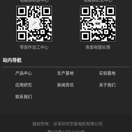
电磁铁制造中心
电磁铁研发中心
零部件加工中心
表面电镀处理
站内导航
产品中心
生产基地
实验基地
应用研究
新闻资讯
关于我们
联系我们
版权所有：@深圳市宗泰电机有限公司