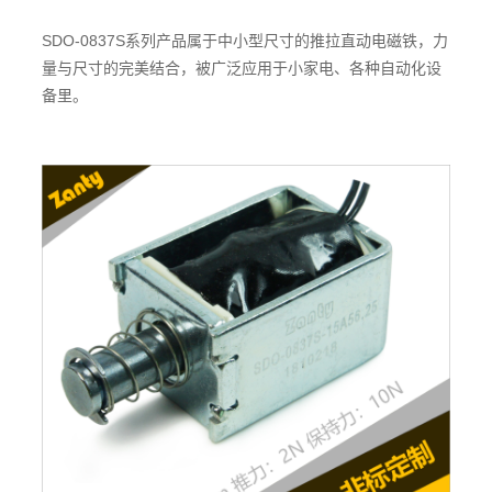
SDO-0837S系列产品属于中小型尺寸的推拉
直动电磁铁
，力
量与尺寸的完美结合，被广泛应用于小家电、各种自动化设
备里。