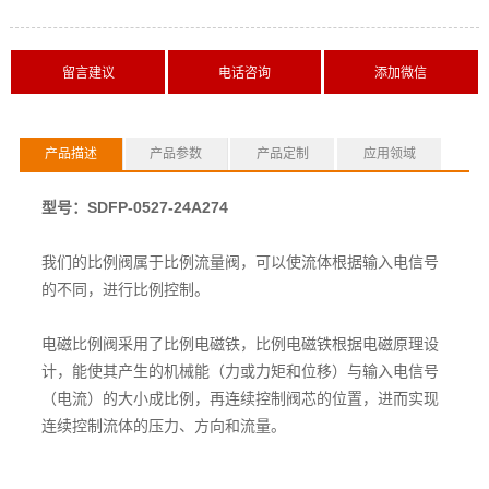
横线
产品描述
产品参数
产品定制
应用领域
型号：SDFP-0527-24A274
我们的比例阀属于比例流量阀，
可以使流体根据输入电信号
的不同，进行比例控制。
电磁比例阀采用了比例电磁铁，比例电磁铁根据电磁原理设
计，能使其产生的机械能（力或力矩和位移）与输入电信号
（电流）的大小成比例，再连续控制阀芯的位置，进而实现
连续控制流体的压力、方向和流量。