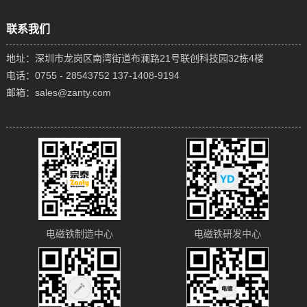
联系我们
地址：深圳市龙岗区南湾街道布澜路21号联创科技园32栋4楼
电话：0755 - 28543752 137-1408-9194
邮箱：sales@zanty.com
电磁铁制造中心
电磁铁研发中心