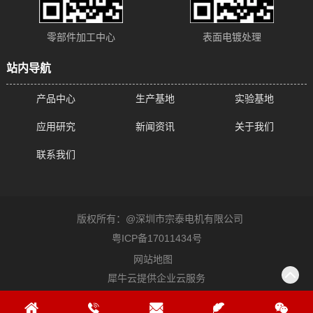
零部件加工中心
表面电镀处理
站内导航
产品中心
生产基地
实验基地
应用研究
新闻资讯
关于我们
联系我们
版权所有：@深圳市宗泰电机有限公司
粤ICP备17011434号
网站地图
犀牛云提供企业云服务