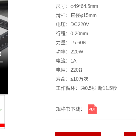
尺寸：φ49*64.5mm
滑杆：直径φ15mm
电压：DC220V
行程：0-20mm
力量：15-60N
功率：220W
电流：1A
电阻：220Ω
寿命：≥10万次
工作循环：通0.5秒 断11.5秒
规格书下载：
PDF
横线