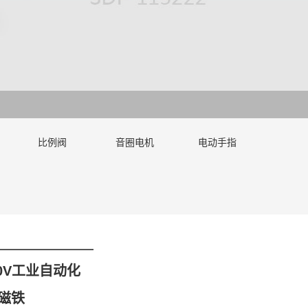
比例阀
音圈电机
电动手指
20V工业自动化
磁铁