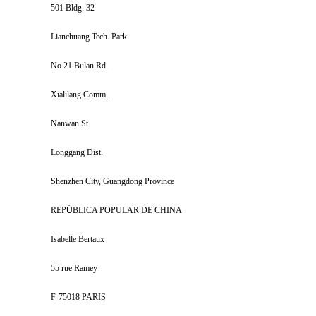
501 Bldg. 32
Lianchuang Tech. Park
No.21 Bulan Rd.
Xialilang Comm..
Nanwan St.
Longgang Dist.
Shenzhen City, Guangdong Province
REP
Ú
BLICA POPULAR DE CHINA
Isabelle Bertaux
55 rue Ramey
F-75018 PARIS