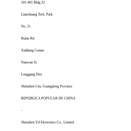
101-401 Bldg.32
Lianchuang Tech. Park
No. 21
Bulan Rd.
Xialilang Comm.
Nanwan St.
Longgang Dist
Shenzhen City, Guangdong Province
REP
Ú
BLICA POPULAR DE CHINA
-
Shenzhen Yd Electronics Co., Limited