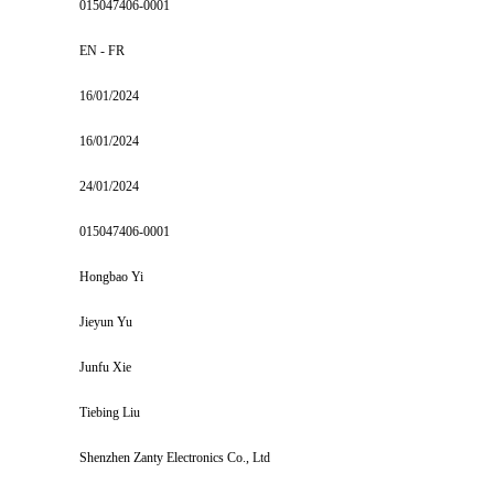
015047406-0001
EN - FR
16/01/2024
16/01/2024
24/01/2024
015047406-0001
Hongbao Yi
Jieyun Yu
Junfu Xie
Tiebing Liu
Shenzhen Zanty Electronics Co., Ltd