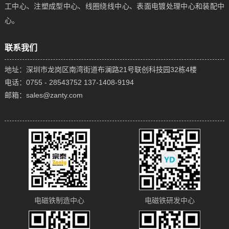
工中心、注塑成型中心、线圈绕线中心、表面电镀处理中心和装配中
心。
联系我们
地址：深圳市龙岗区南湾街道布澜路21号联创科技园32栋4楼
电话：0755 - 28543752 137-1408-9194
邮箱：sales@zanty.com
电磁铁制造中心
电磁铁研发中心