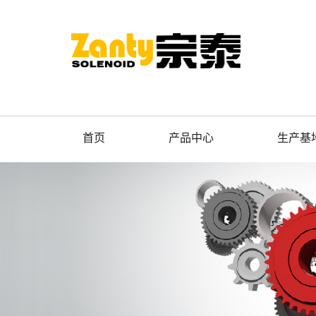
首页
产品中心
生产基