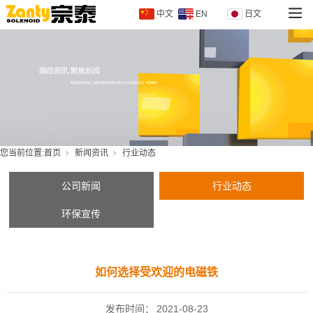
中文
EN
日文
您当前位置:
首页
新闻资讯
行业动态
公司新闻
行业动态
环保宣传
如何选择受欢迎的电磁铁
发布时间：
2021-08-23