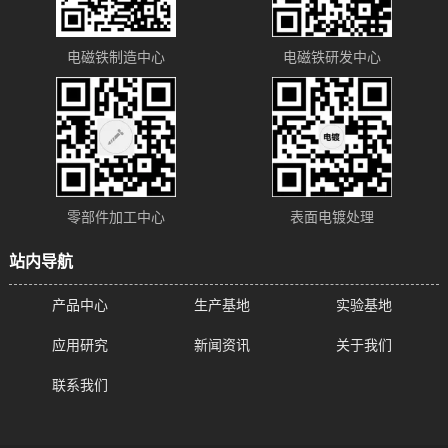
电磁铁制造中心
电磁铁研发中心
零部件加工中心
表面电镀处理
站内导航
产品中心
生产基地
实验基地
应用研究
新闻资讯
关于我们
联系我们