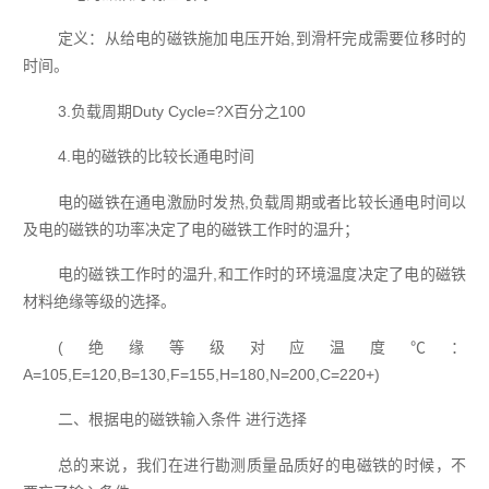
定义：从给电的磁铁施加电压开始,到滑杆完成需要位移时的
时间。
3.负载周期Duty Cycle=?X百分之100
4.电的磁铁的比较长通电时间
电的磁铁在通电激励时发热,负载周期或者比较长通电时间以
及电的磁铁的功率决定了电的磁铁工作时的温升；
电的磁铁工作时的温升,和工作时的环境温度决定了电的磁铁
材料绝缘等级的选择。
(绝缘等级对应温度℃：
A=105,E=120,B=130,F=155,H=180,N=200,C=220+)
二、根据电的磁铁输入条件 进行选择
总的来说，我们在进行勘测质量品质好的电磁铁的时候，不