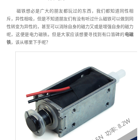
磁铁想必是广大的朋友都玩过的东西，我们都知道同性相
斥，异性相吸，但是不知道朋友们有没有听过什么磁铁可以做到同
性转变为异性的，甚至可以消除自身的磁力又或是增强自身的磁力
呢，这便是电力磁铁。但是大家应该想要寻找到有口皆碑的
电磁
铁
，该从哪里下手呢？