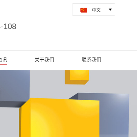
8-108
资讯
关于我们
联系我们