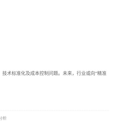
、技术标准化及成本控制问题。未来，行业或向“精准
分析