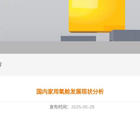
传
国内家用氧舱发展现状分析
发布时间：
2025-05-28