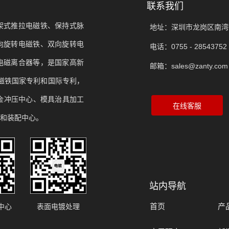
联系我们
架式推拉电磁铁、保持式脉
地址：深圳市龙岗区南湾
向旋转电磁铁、双向旋转电
电话：0755 - 28543752 
电磁离合器等，是国家高新
邮箱：sales@zanty.com
电磁铁国家专利和国际专利，
金冲压中心、模具治具加工
和装配中心。
站内导航
首页
产
中心
表面电镀处理