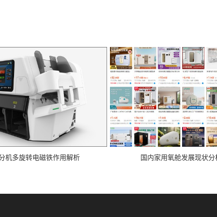
分机多旋转电磁铁作用解析
国内家用氧舱发展现状分