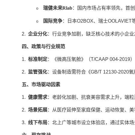
瑞健未来Rlab
‌：国内市场占有率领先，首创
o
国际竞争
‌：日本O2BOX、瑞士OOLA
o
2.
企业分化
‌：行业竞争加剧，缺乏核心技术的小企
四、政策与行业规范
1.
标准制定
‌：《微高压氧舱》（T/CAAP 004-
2.
监管强化
‌：设备制造需符合《GB/T 12130-
五、市场驱动因素
1.
健康需求
‌：老龄化加剧、抗衰美容需求上升，端
2.
场景拓展
‌：从医疗延伸至家庭保健、运动恢复、
3.
线下布局
‌：北上广等城市设立体验店，通过实体场