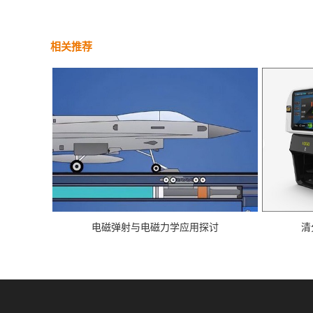
相关推荐
电磁弹射与电磁力学应用探讨
清