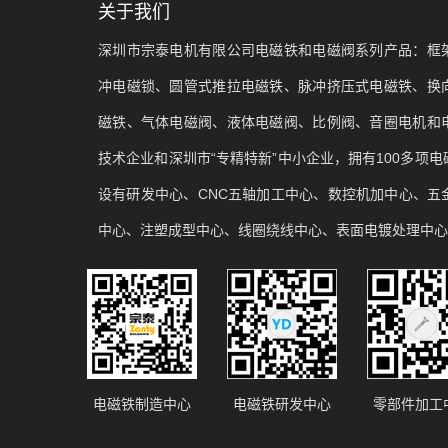
关于我们
深圳市宗泰电机有限公司电磁铁和电磁阀系列产品：框
冲电磁锁、圆管式推拉电磁铁、脉冲挤压式电磁铁、换
磁铁、气体电磁阀、液体电磁阀、比例阀、音圈电机和
技术企业和深圳市“专精特新”中小企业，拥有100多项
设有研发中心、CNC五轴加工中心、数控机加中心、五
中心、注塑成型中心、线圈绕线中心、表面电镀处理中心
电磁铁制造中心
电磁铁研发中心
零部件加工