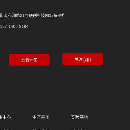
街道布澜路21号联创科技园32栋4楼
137-1408-9194
品中心
生产基地
实验基地