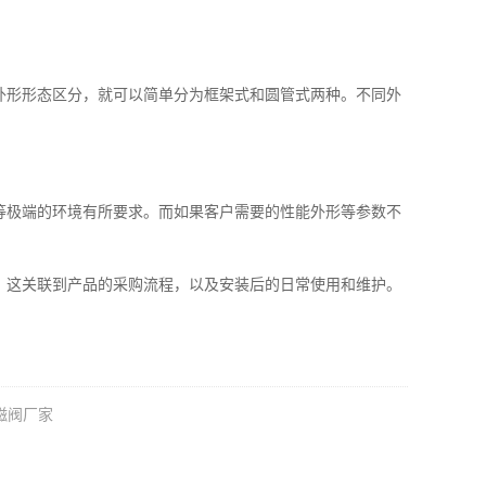
外形形态区分，就可以简单分为框架式和圆管式两种。不同外
等极端的环境有所要求。而如果客户需要的性能外形等参数不
。这关联到产品的采购流程，以及安装后的日常使用和维护。
磁阀厂家