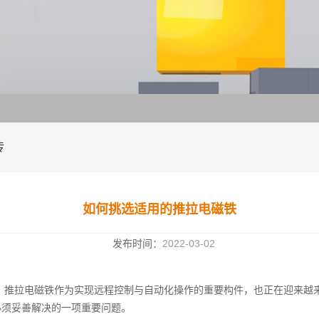
传
如何挑选适用的推拉电磁铁
发布时间：
2022-03-02
，
推拉电磁铁
作为实现远程控制与自动化操作的重要构件，也正在迎来越
必须妥善解决的一项重要问题。