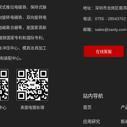
架式推拉电磁铁、保持式脉
地址：深圳市龙岗区南湾
向旋转电磁铁、双向旋转电
电话：0755 - 28543752 
电磁离合器等，是国家高新
邮箱：sales@zanty.com
电磁铁国家专利和国际专利，
金冲压中心、模具治具加工
和装配中心。
站内导航
首页
产
中心
表面电镀处理
应用研究
新