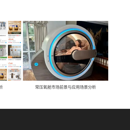
析
常压氧舱市场前景与应用场景分析