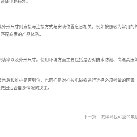
会造成电路损坏。
其外形尺寸则直接与连接方式与安装位置息息相关。例如按照较为常用的
去匹配商家的产品体系。
流功率以及外形尺寸。使用环境方面主要包括是否对防水防潮、高温高压
。
及售后和维护是否到位，也同样是对推拉电磁铁进行选择必须考量的因素
上做出适合自身情况的决策。
下一篇:
怎样寻找可靠的电