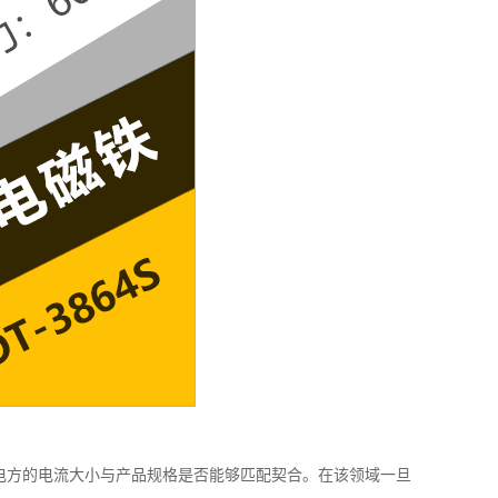
电方的电流大小与产品规格是否能够匹配契合。在该领域一旦