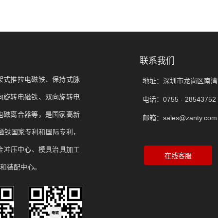
联系我们
架式推拉电磁铁、保持式脉
地址：深圳市龙岗区南湾
向旋转电磁铁、双向旋转电
电话：0755 - 28543752 
电磁离合器等，是国家高新
邮箱：sales@zanty.com
电磁铁国家专利和国际专利，
金冲压中心、模具治具加工
和装配中心。