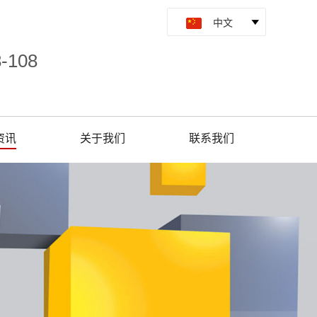
8-108
资讯
关于我们
联系我们