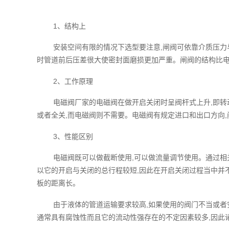
1、结构上
安装空间有限的情况下选型要注意,闸阀可依靠介质压力
时管道前后压差很大使密封面磨损更加严重。闸阀的结构比电
2、工作原理
电磁阀厂家‍的电磁阀在做开启关闭时呈阀杆式上升,即转
或者全关,而电磁阀则不需要。电磁阀有规定进口和出口方向
3、性能区别
电磁阀既可以做截断使用,可以做流量调节使用。通过相
以它的开启与关闭的总行程较短,因此在开启关闭过程当中并
板的距离长。
由于液体的管道运输要求较高,如果使用的阀门不当或者
通常具有腐蚀性而且它的流动性强存在的不定因素较多,因此