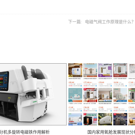
下一篇:
​电磁气阀工作原理是什么
分机多旋转电磁铁作用解析
国内家用氧舱发展现状分