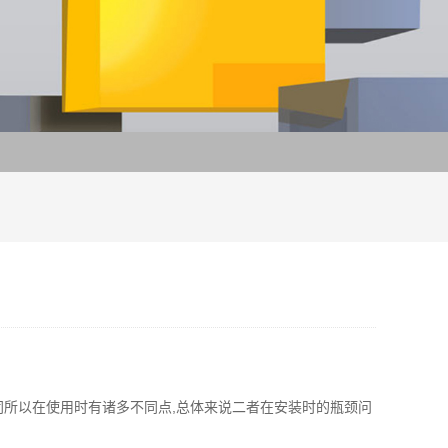
同所以在使用时有诸多不同点,总体来说二者在安装时的瓶颈问