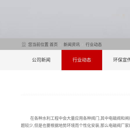
您当前位置:
首页
新闻资讯
行业动态
公司新闻
行业动态
环保宣
在各种水利工程中会大量应用各种阀门,其中电磁阀和闸
题较少,但是也要根据地势环境而个性化安装,那么
电磁阀厂家‍