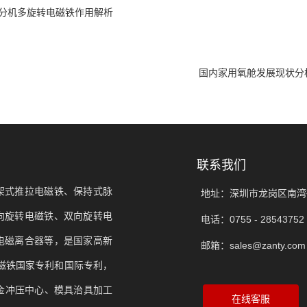
分机多旋转电磁铁作用解析
国内家用氧舱发展现状分
联系我们
架式推拉电磁铁、保持式脉
地址：深圳市龙岗区南湾
向旋转电磁铁、双向旋转电
电话：0755 - 28543752 
电磁离合器等，是国家高新
邮箱：sales@zanty.com
电磁铁国家专利和国际专利，
金冲压中心、模具治具加工