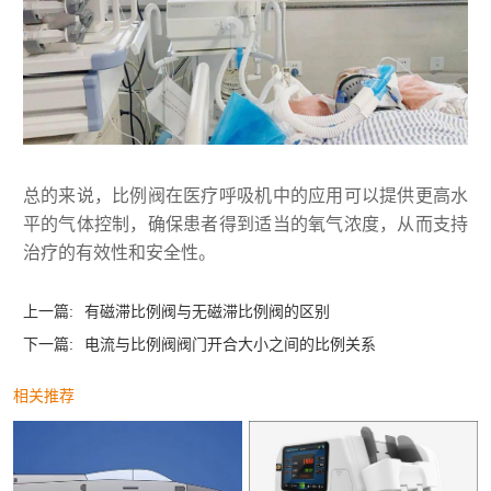
总的来说，比例阀在医疗呼吸机中的应用可以提供更高水
平的气体控制，确保患者得到适当的氧气浓度，从而支持
治疗的有效性和安全性。
上一篇:
有磁滞比例阀与无磁滞比例阀的区别
下一篇:
电流与比例阀阀门开合大小之间的比例关系
相关推荐