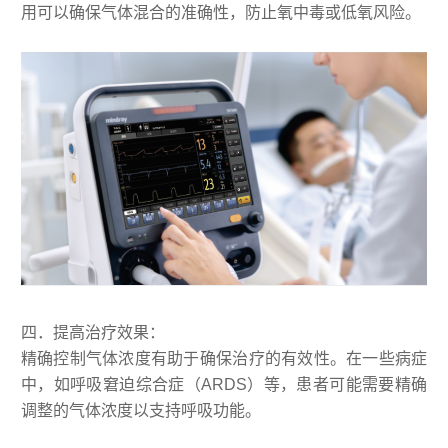
用可以确保气体混合的准确性，防止氧中毒或低氧风险。
四．提高治疗效果：
精确控制气体浓度有助于确保治疗的有效性。在一些病症
中，如呼吸窘迫综合症（ARDS）等，患者可能需要精确
调整的气体浓度以支持呼吸功能。