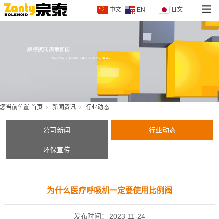
中文
EN
日文
您当前位置:
首页
新闻资讯
行业动态
公司新闻
行业动态
环保宣传
为什么医疗呼吸机一定要使用比例阀
发布时间：
2023-11-24