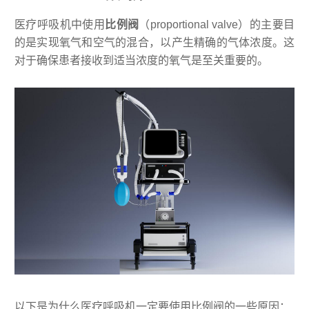
医疗呼吸机中使用
比例阀
（proportional valve）的主要目
的是实现氧气和空气的混合，以产生精确的气体浓度。这
对于确保患者接收到适当浓度的氧气是至关重要的。
以下是为什么医疗呼吸机一定要使用比例阀的一些原因：