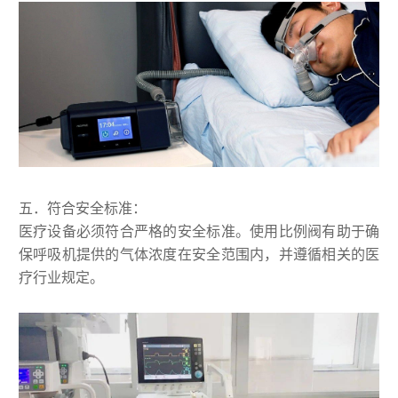
五．符合安全标准：
医疗设备必须符合严格的安全标准。使用比例阀有助于确
保呼吸机提供的气体浓度在安全范围内，并遵循相关的医
疗行业规定。