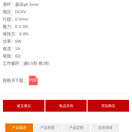
滑杆：直径φ6.5mm
电压：DC6V
行程：0-5mm
推力：0.3-3N
保持力：6-8N
功率：6W
电流：1A
电阻：6Ω
工作循环：通0.5秒 断2秒
规格书下载：
PDF
横线
产品描述
产品参数
产品定制
应用领域