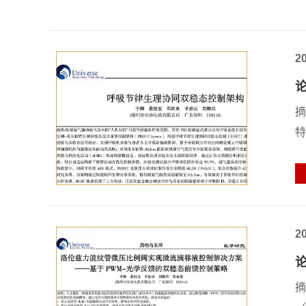
2
摘
特
2