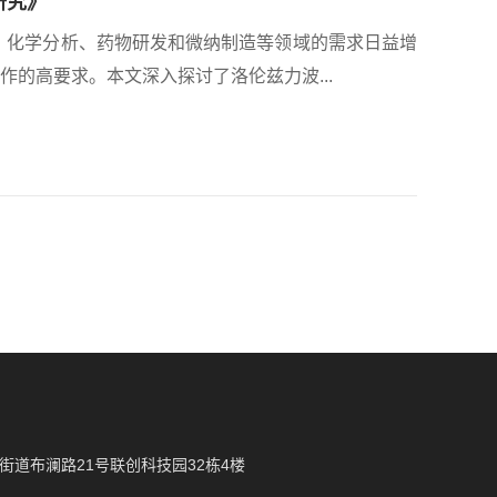
研究》
、化学分析、药物研发和微纳制造等领域的需求日益增
的高要求。本文深入探讨了洛伦兹力波...
街道布澜路21号联创科技园32栋4楼