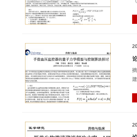
（
2
摘
建
2